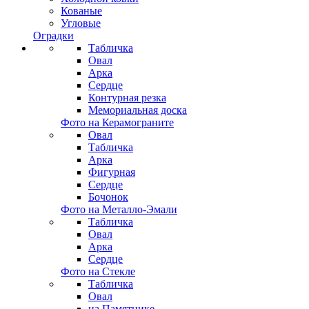
Кованые
Угловые
Оградки
Табличка
Овал
Арка
Сердце
Контурная резка
Мемориальная доска
Фото на Керамограните
Овал
Табличка
Арка
Фигурная
Сердце
Бочонок
Фото на Металло-Эмали
Табличка
Овал
Арка
Сердце
Фото на Стекле
Табличка
Овал
на Памятнике