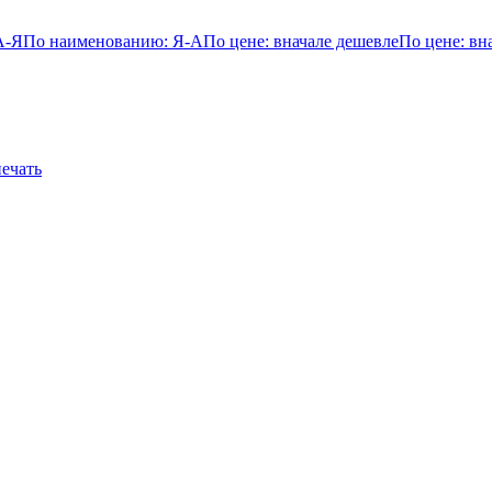
А-Я
По наименованию: Я-А
По цене: вначале дешевле
По цене: вн
ечать