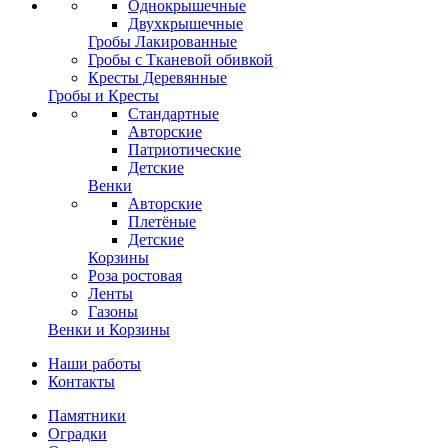
Однокрышечные
Двухкрышечные
Гробы Лакированные
Гробы с Тканевой обивкой
Кресты Деревянные
Гробы и Кресты
Стандартные
Авторские
Патриотические
Детские
Венки
Авторские
Плетёные
Детские
Корзины
Роза ростовая
Ленты
Газоны
Венки и Корзины
Наши работы
Контакты
Памятники
Оградки