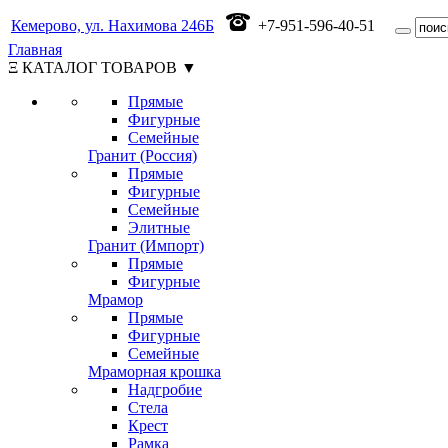
Кемерово, ул. Нахимова 246Б
+7-951-596-40-51
Главная
Ξ КАТАЛОГ ТОВАРОВ ▼
Прямые
Фигурные
Семейные
Гранит (Россия)
Прямые
Фигурные
Семейные
Элитные
Гранит (Импорт)
Прямые
Фигурные
Мрамор
Прямые
Фигурные
Семейные
Мраморная крошка
Надгробие
Стела
Крест
Рамка