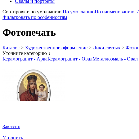
Овалы и портреты
Сортировка: по умолчанию
По умолчанию
По наименованию: 
Фильтровать по особенностям
Фотопечать
Каталог
>
Художественное оформление
>
Лики святых
>
Фотоп
Уточните категорию ↓
Керамогранит - Арка
Керамогранит - Овал
Металлоэмаль - Овал
Заказать
Уточнить