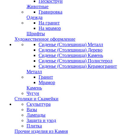
Пескоструй
Животные
Гравировка
Одежда
На гранит
На мрамор
Шрифты
Художественное оформление
Сиденье (Столешница) Металл
Сиденье (Столешница) Дерево
Сиденье (Столешница) Камень
Сиденье (Столешница) Полистерол
Сиденье (Столешница) Керамогранит
Металл
Гранит
Мрамор
Камень
Чугун
Столики и Скамейки
Скульптура
Вазы
Лампады
Защита и уход
Плитка
Прочие изделия из Камня