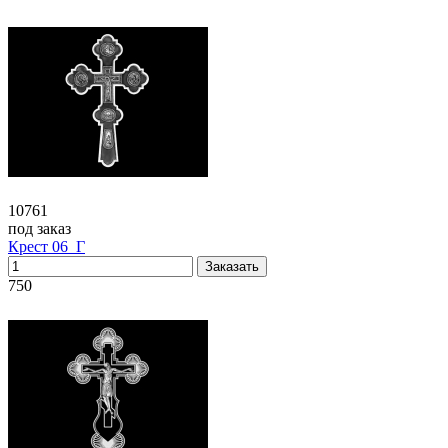
10761
под заказ
Крест 06_Г
750