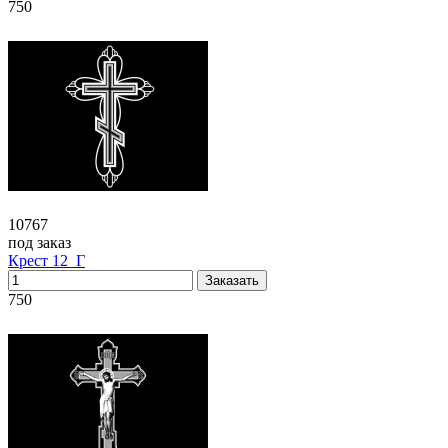
750
10767
под заказ
Крест 12_Г
750