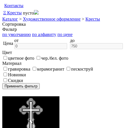
Контакты
Ξ
Кресты
пусто
Каталог
>
Художественное оформление
>
Кресты
Сортировка
Фильтр
по умолчанию
по алфавиту
по цене
от
до
Цена
Цвет
цветное фото
чер./бел. фото
Материал
гравировка
керамогранит
пескоструй
Новинки
Скидки