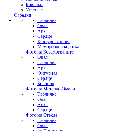
Кованые
Угловые
Оградки
Табличка
Овал
Арка
Сердце
Контурная резка
Мемориальная доска
Фото на Керамограните
Овал
Табличка
Арка
Фигурная
Сердце
Бочонок
Фото на Металло-Эмали
Табличка
Овал
Арка
Сердце
Фото на Стекле
Табличка
Овал
на Памятнике