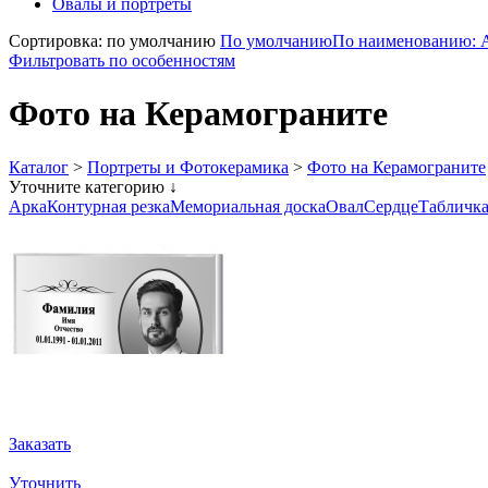
Овалы и портреты
Сортировка: по умолчанию
По умолчанию
По наименованию: 
Фильтровать по особенностям
Фото на Керамограните
Каталог
>
Портреты и Фотокерамика
>
Фото на Керамограните
Уточните категорию ↓
Арка
Контурная резка
Мемориальная доска
Овал
Сердце
Табличк
Заказать
Уточнить