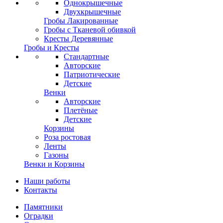
Однокрышечные
Двухкрышечные
Гробы Лакированные
Гробы с Тканевой обивкой
Кресты Деревянные
Гробы и Кресты
Стандартные
Авторские
Патриотические
Детские
Венки
Авторские
Плетёные
Детские
Корзины
Роза ростовая
Ленты
Газоны
Венки и Корзины
Наши работы
Контакты
Памятники
Оградки