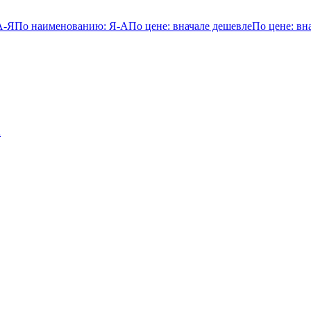
А-Я
По наименованию: Я-А
По цене: вначале дешевле
По цене: вн
а