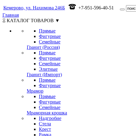
Кемерово, ул. Нахимова 246Б
+7-951-596-40-51
Главная
Ξ КАТАЛОГ ТОВАРОВ ▼
Прямые
Фигурные
Семейные
Гранит (Россия)
Прямые
Фигурные
Семейные
Элитные
Гранит (Импорт)
Прямые
Фигурные
Мрамор
Прямые
Фигурные
Семейные
Мраморная крошка
Надгробие
Стела
Крест
Рамка