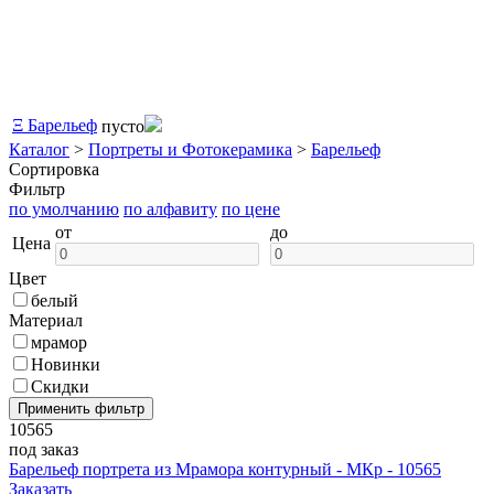
Ξ
Барельеф
пусто
Каталог
>
Портреты и Фотокерамика
>
Барельеф
Сортировка
Фильтр
по умолчанию
по алфавиту
по цене
от
до
Цена
Цвет
белый
Материал
мрамор
Новинки
Скидки
10565
под заказ
Барельеф портрета из Мрамора контурный - МКр - 10565
Заказать