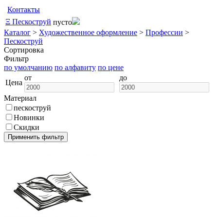
Контакты
Ξ
Пескоструй
пусто
Каталог
>
Художественное оформление
>
Профессии
>
Пескоструй
Сортировка
Фильтр
по умолчанию
по алфавиту
по цене
от
до
Цена
Материал
пескоструй
Новинки
Скидки