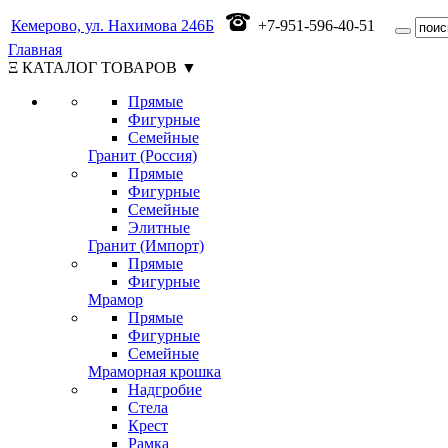
Кемерово, ул. Нахимова 246Б
+7-951-596-40-51
Главная
Ξ КАТАЛОГ ТОВАРОВ ▼
Прямые
Фигурные
Семейные
Гранит (Россия)
Прямые
Фигурные
Семейные
Элитные
Гранит (Импорт)
Прямые
Фигурные
Мрамор
Прямые
Фигурные
Семейные
Мраморная крошка
Надгробие
Стела
Крест
Рамка