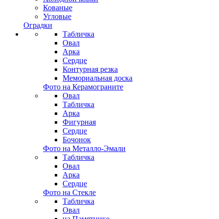
Кованые
Угловые
Оградки
Табличка
Овал
Арка
Сердце
Контурная резка
Мемориальная доска
Фото на Керамограните
Овал
Табличка
Арка
Фигурная
Сердце
Бочонок
Фото на Металло-Эмали
Табличка
Овал
Арка
Сердце
Фото на Стекле
Табличка
Овал
на Памятнике