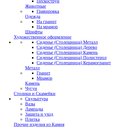
Пескоструй
Животные
Гравировка
Одежда
На гранит
На мрамор
Шрифты
Художественное оформление
Сиденье (Столешница) Металл
Сиденье (Столешница) Дерево
Сиденье (Столешница) Камень
Сиденье (Столешница) Полистерол
Сиденье (Столешница) Керамогранит
Металл
Гранит
Мрамор
Камень
Чугун
Столики и Скамейки
Скульптура
Вазы
Лампады
Защита и уход
Плитка
Прочие изделия из Камня