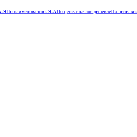
А-Я
По наименованию: Я-А
По цене: вначале дешевле
По цене: вн