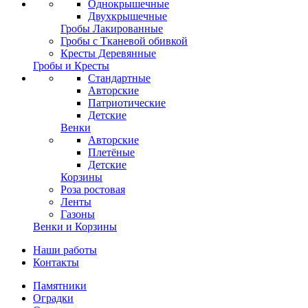
Однокрышечные
Двухкрышечные
Гробы Лакированные
Гробы с Тканевой обивкой
Кресты Деревянные
Гробы и Кресты
Стандартные
Авторские
Патриотические
Детские
Венки
Авторские
Плетёные
Детские
Корзины
Роза ростовая
Ленты
Газоны
Венки и Корзины
Наши работы
Контакты
Памятники
Оградки