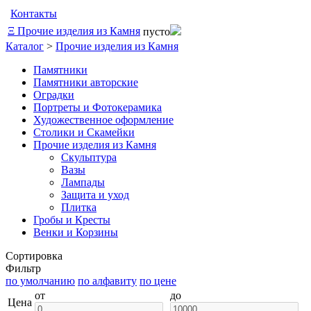
Контакты
Ξ
Прочие изделия из Камня
пусто
Каталог
>
Прочие изделия из Камня
Памятники
Памятники авторские
Оградки
Портреты и Фотокерамика
Художественное оформление
Столики и Скамейки
Прочие изделия из Камня
Скульптура
Вазы
Лампады
Защита и уход
Плитка
Гробы и Кресты
Венки и Корзины
Сортировка
Фильтр
по умолчанию
по алфавиту
по цене
от
до
Цена