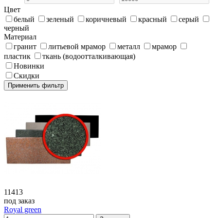
Цвет
белый
зеленый
коричневый
красный
серый
черный
Материал
гранит
литьевой мрамор
металл
мрамор
пластик
ткань (водоотталкивающая)
Новинки
Скидки
11413
под заказ
Royal green