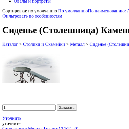
Овалы и портреты
Сортировка: по умолчанию
По умолчанию
По наименованию: 
Фильтровать по особенностям
Сиденье (Столешница) Камен
Каталог
>
Столики и Скамейки
>
Металл
>
Сиденье (Столешни
Уточнить
уточните
Стол-скамья Металл Гранит ССКГ - 01