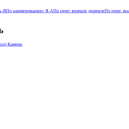
А-Я
По наименованию: Я-А
По цене: вначале дешевле
По цене: вн
ь
ца) Камень