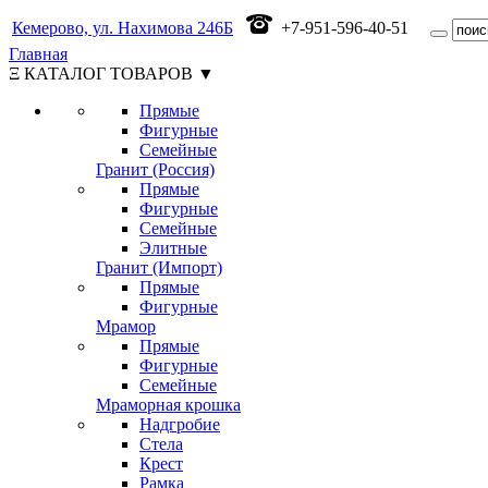
Кемерово, ул. Нахимова 246Б
+7-951-596-40-51
Главная
Ξ КАТАЛОГ ТОВАРОВ ▼
Прямые
Фигурные
Семейные
Гранит (Россия)
Прямые
Фигурные
Семейные
Элитные
Гранит (Импорт)
Прямые
Фигурные
Мрамор
Прямые
Фигурные
Семейные
Мраморная крошка
Надгробие
Стела
Крест
Рамка