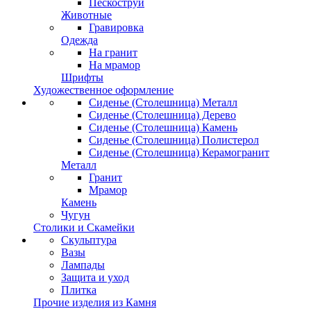
Пескоструй
Животные
Гравировка
Одежда
На гранит
На мрамор
Шрифты
Художественное оформление
Сиденье (Столешница) Металл
Сиденье (Столешница) Дерево
Сиденье (Столешница) Камень
Сиденье (Столешница) Полистерол
Сиденье (Столешница) Керамогранит
Металл
Гранит
Мрамор
Камень
Чугун
Столики и Скамейки
Скульптура
Вазы
Лампады
Защита и уход
Плитка
Прочие изделия из Камня