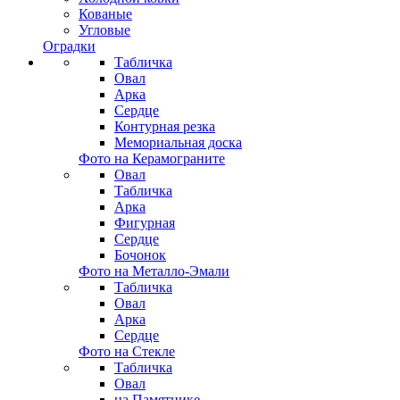
Кованые
Угловые
Оградки
Табличка
Овал
Арка
Сердце
Контурная резка
Мемориальная доска
Фото на Керамограните
Овал
Табличка
Арка
Фигурная
Сердце
Бочонок
Фото на Металло-Эмали
Табличка
Овал
Арка
Сердце
Фото на Стекле
Табличка
Овал
на Памятнике