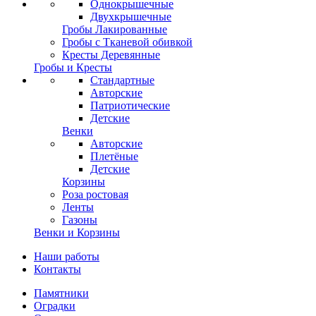
Однокрышечные
Двухкрышечные
Гробы Лакированные
Гробы с Тканевой обивкой
Кресты Деревянные
Гробы и Кресты
Стандартные
Авторские
Патриотические
Детские
Венки
Авторские
Плетёные
Детские
Корзины
Роза ростовая
Ленты
Газоны
Венки и Корзины
Наши работы
Контакты
Памятники
Оградки