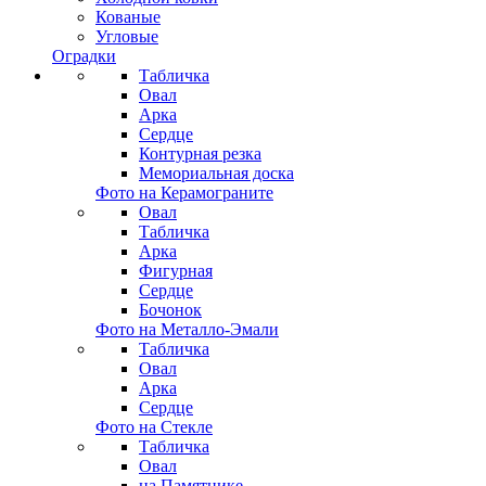
Кованые
Угловые
Оградки
Табличка
Овал
Арка
Сердце
Контурная резка
Мемориальная доска
Фото на Керамограните
Овал
Табличка
Арка
Фигурная
Сердце
Бочонок
Фото на Металло-Эмали
Табличка
Овал
Арка
Сердце
Фото на Стекле
Табличка
Овал
на Памятнике