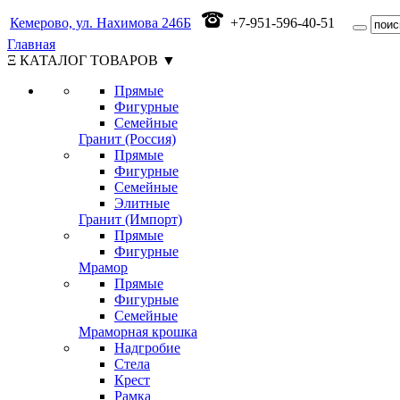
Кемерово, ул. Нахимова 246Б
+7-951-596-40-51
Главная
Ξ КАТАЛОГ ТОВАРОВ ▼
Прямые
Фигурные
Семейные
Гранит (Россия)
Прямые
Фигурные
Семейные
Элитные
Гранит (Импорт)
Прямые
Фигурные
Мрамор
Прямые
Фигурные
Семейные
Мраморная крошка
Надгробие
Стела
Крест
Рамка