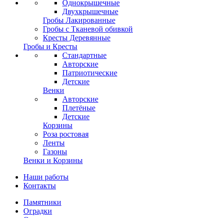
Однокрышечные
Двухкрышечные
Гробы Лакированные
Гробы с Тканевой обивкой
Кресты Деревянные
Гробы и Кресты
Стандартные
Авторские
Патриотические
Детские
Венки
Авторские
Плетёные
Детские
Корзины
Роза ростовая
Ленты
Газоны
Венки и Корзины
Наши работы
Контакты
Памятники
Оградки