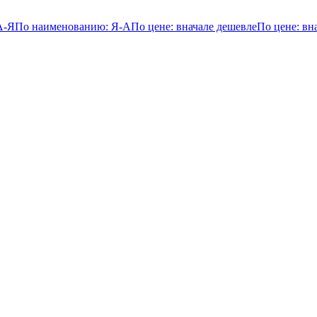
А-Я
По наименованию: Я-А
По цене: вначале дешевле
По цене: вн