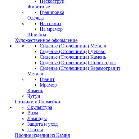
Пескоструй
Животные
Гравировка
Одежда
На гранит
На мрамор
Шрифты
Художественное оформление
Сиденье (Столешница) Металл
Сиденье (Столешница) Дерево
Сиденье (Столешница) Камень
Сиденье (Столешница) Полистерол
Сиденье (Столешница) Керамогранит
Металл
Гранит
Мрамор
Камень
Чугун
Столики и Скамейки
Скульптура
Вазы
Лампады
Защита и уход
Плитка
Прочие изделия из Камня