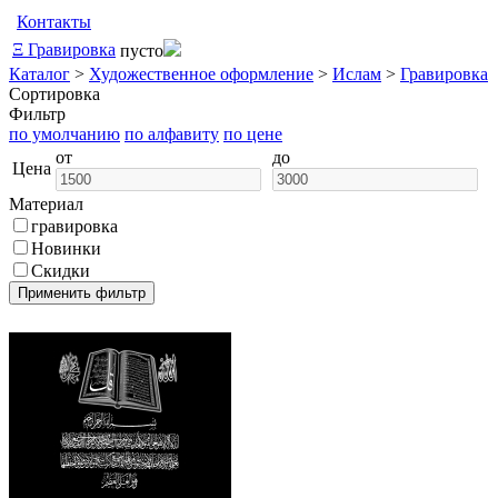
Контакты
Ξ
Гравировка
пусто
Каталог
>
Художественное оформление
>
Ислам
>
Гравировка
Сортировка
Фильтр
по умолчанию
по алфавиту
по цене
от
до
Цена
Материал
гравировка
Новинки
Скидки