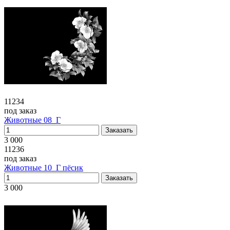
11234
под заказ
Животные 08_Г
3 000
11236
под заказ
Животные 10_Г пёсик
3 000