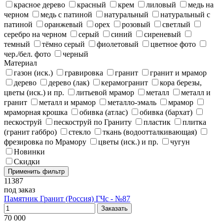
красное дерево
красный
крем
лиловый
медь на
черном
медь с патиной
натуральный
натуральный с
патиной
оранжевый
орех
розовый
светлый
серебро на черном
серый
синий
сиреневый
темный
тёмно серый
фиолетовый
цветное фото
чер./бел. фото
черный
Материал
газон (иск.)
гравировка
гранит
гранит и мрамор
дерево
дерево (лак)
керамогранит
кора березы,
цветы (иск.) и пр.
литьевой мрамор
металл
металл и
гранит
металл и мрамор
металло-эмаль
мрамор
мраморная крошка
обивка (атлас)
обивка (бархат)
пескоструй
пескоструй по Граниту
пластик
плитка
(гранит габбро)
стекло
ткань (водоотталкивающая)
фрезировка по Мрамору
цветы (иск.) и пр.
чугун
Новинки
Скидки
11387
под заказ
Памятник Гранит (Россия) ГЧс - №87
70 000