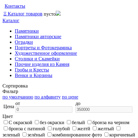
Контакты
Ξ
Каталог товаров
пусто
Каталог
Памятники
Памятники авторские
Оградки
Портреты и Фотокерамика
Художественное оформление
Столики и Скамейки
Прочие изделия из Камня
Гробы и Кресты
Венки и Корзины
Сортировка
Фильтр
по умолчанию
по алфавиту
по цене
от
до
Цена
Цвет
С окраской
без окраски
белый
бронза на черном
бронза с патиной
голубой
желтй
желтый
зеленый
зелёный
комбинированное фото
коричневый