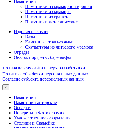
Памятники
Памятники из мраморной крошки
Памятники из мрамора
Памятники из гранита
Памятники металлические
Изделия из камня
Вазы
Каменные столы-скамьи
Скульптуры из литьевого мрамора
Ограды
Овалы, портреты, барельефы
полная версия сайта
наверх
разработчики
Политика обработки персональных данных
Согласие субъекта персональных данных
×
Памятники
Памятники авторские
Оградки
Портреты и Фотокерамика
Художественное оформление
Столики и Скамейки