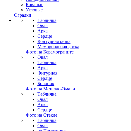
Кованые
Угловые
Оградки
Табличка
Овал
Арка
Сердце
Контурная резка
Мемориальная доска
Фото на Керамограните
Овал
Табличка
Арка
Фигурная
Сердце
Бочонок
Фото на Металло-Эмали
Табличка
Овал
Арка
Сердце
Фото на Стекле
Табличка
Овал
на Памятнике