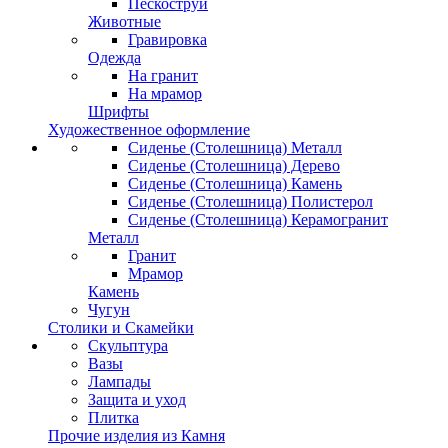
Пескоструй
Животные
Гравировка
Одежда
На гранит
На мрамор
Шрифты
Художественное оформление
Сиденье (Столешница) Металл
Сиденье (Столешница) Дерево
Сиденье (Столешница) Камень
Сиденье (Столешница) Полистерол
Сиденье (Столешница) Керамогранит
Металл
Гранит
Мрамор
Камень
Чугун
Столики и Скамейки
Скульптура
Вазы
Лампады
Защита и уход
Плитка
Прочие изделия из Камня