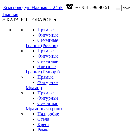
Кемерово, ул. Нахимова 246Б
+7-951-596-40-51
Главная
Ξ КАТАЛОГ ТОВАРОВ ▼
Прямые
Фигурные
Семейные
Гранит (Россия)
Прямые
Фигурные
Семейные
Элитные
Гранит (Импорт)
Прямые
Фигурные
Мрамор
Прямые
Фигурные
Семейные
Мраморная крошка
Надгробие
Стела
Крест
Рамка