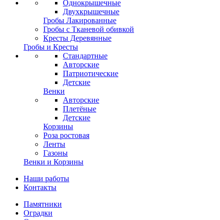
Однокрышечные
Двухкрышечные
Гробы Лакированные
Гробы с Тканевой обивкой
Кресты Деревянные
Гробы и Кресты
Стандартные
Авторские
Патриотические
Детские
Венки
Авторские
Плетёные
Детские
Корзины
Роза ростовая
Ленты
Газоны
Венки и Корзины
Наши работы
Контакты
Памятники
Оградки