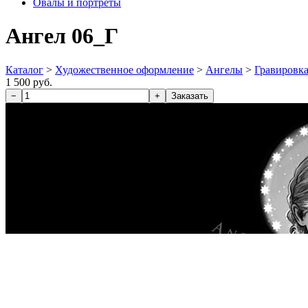
Овалы и портреты
Ангел 06_Г
Каталог
>
Художественное оформление
>
Ангелы
>
Гравировк
1 500 руб.