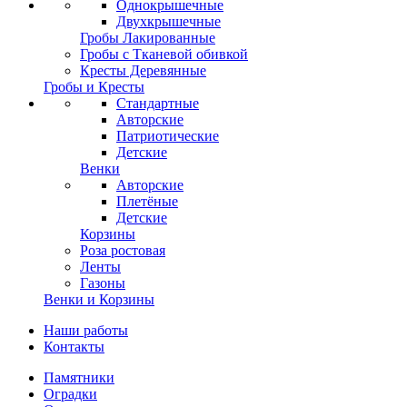
Однокрышечные
Двухкрышечные
Гробы Лакированные
Гробы с Тканевой обивкой
Кресты Деревянные
Гробы и Кресты
Стандартные
Авторские
Патриотические
Детские
Венки
Авторские
Плетёные
Детские
Корзины
Роза ростовая
Ленты
Газоны
Венки и Корзины
Наши работы
Контакты
Памятники
Оградки