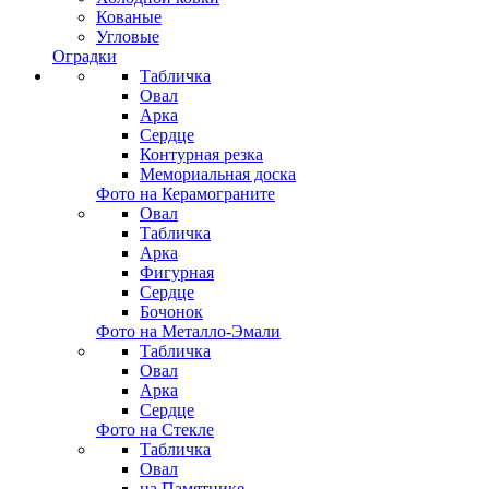
Кованые
Угловые
Оградки
Табличка
Овал
Арка
Сердце
Контурная резка
Мемориальная доска
Фото на Керамограните
Овал
Табличка
Арка
Фигурная
Сердце
Бочонок
Фото на Металло-Эмали
Табличка
Овал
Арка
Сердце
Фото на Стекле
Табличка
Овал
на Памятнике