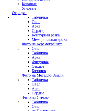
Кованые
Угловые
Оградки
Табличка
Овал
Арка
Сердце
Контурная резка
Мемориальная доска
Фото на Керамограните
Овал
Табличка
Арка
Фигурная
Сердце
Бочонок
Фото на Металло-Эмали
Табличка
Овал
Арка
Сердце
Фото на Стекле
Табличка
Овал
на Памятнике