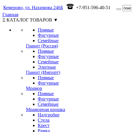
Кемерово, ул. Нахимова 246Б
+7-951-596-40-51
Главная
Ξ КАТАЛОГ ТОВАРОВ ▼
Прямые
Фигурные
Семейные
Гранит (Россия)
Прямые
Фигурные
Семейные
Элитные
Гранит (Импорт)
Прямые
Фигурные
Мрамор
Прямые
Фигурные
Семейные
Мраморная крошка
Надгробие
Стела
Крест
Рамка