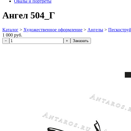
Овалы и портреты
Ангел 504_Г
Каталог
>
Художественное оформление
>
Ангелы
>
Пескостру
1 000 руб.