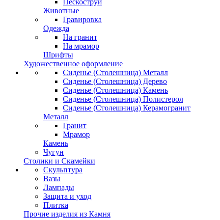
Пескоструй
Животные
Гравировка
Одежда
На гранит
На мрамор
Шрифты
Художественное оформление
Сиденье (Столешница) Металл
Сиденье (Столешница) Дерево
Сиденье (Столешница) Камень
Сиденье (Столешница) Полистерол
Сиденье (Столешница) Керамогранит
Металл
Гранит
Мрамор
Камень
Чугун
Столики и Скамейки
Скульптура
Вазы
Лампады
Защита и уход
Плитка
Прочие изделия из Камня