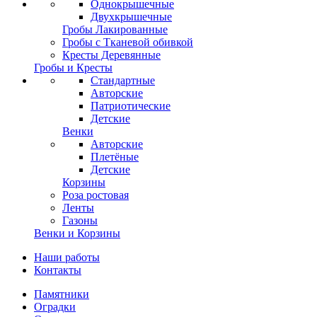
Однокрышечные
Двухкрышечные
Гробы Лакированные
Гробы с Тканевой обивкой
Кресты Деревянные
Гробы и Кресты
Стандартные
Авторские
Патриотические
Детские
Венки
Авторские
Плетёные
Детские
Корзины
Роза ростовая
Ленты
Газоны
Венки и Корзины
Наши работы
Контакты
Памятники
Оградки