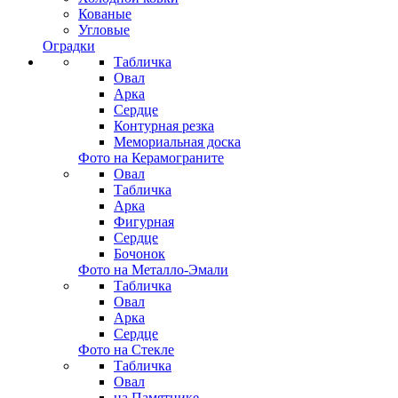
Кованые
Угловые
Оградки
Табличка
Овал
Арка
Сердце
Контурная резка
Мемориальная доска
Фото на Керамограните
Овал
Табличка
Арка
Фигурная
Сердце
Бочонок
Фото на Металло-Эмали
Табличка
Овал
Арка
Сердце
Фото на Стекле
Табличка
Овал
на Памятнике