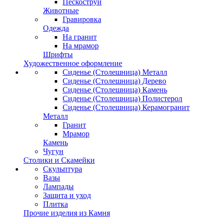
Пескоструй
Животные
Гравировка
Одежда
На гранит
На мрамор
Шрифты
Художественное оформление
Сиденье (Столешница) Металл
Сиденье (Столешница) Дерево
Сиденье (Столешница) Камень
Сиденье (Столешница) Полистерол
Сиденье (Столешница) Керамогранит
Металл
Гранит
Мрамор
Камень
Чугун
Столики и Скамейки
Скульптура
Вазы
Лампады
Защита и уход
Плитка
Прочие изделия из Камня