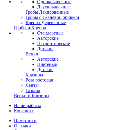
Однокрышечные
Двухкрышечные
Гробы Лакированные
Гробы с Тканевой обивкой
Кресты Деревянные
Гробы и Кресты
Стандартные
Авторские
Патриотические
Детские
Венки
Авторские
Плетёные
Детские
Корзины
Роза ростовая
Ленты
Газоны
Венки и Корзины
Наши работы
Контакты
Памятники
Оградки