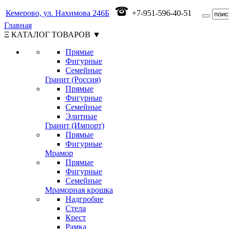
Кемерово, ул. Нахимова 246Б
+7-951-596-40-51
Главная
Ξ КАТАЛОГ ТОВАРОВ ▼
Прямые
Фигурные
Семейные
Гранит (Россия)
Прямые
Фигурные
Семейные
Элитные
Гранит (Импорт)
Прямые
Фигурные
Мрамор
Прямые
Фигурные
Семейные
Мраморная крошка
Надгробие
Стела
Крест
Рамка