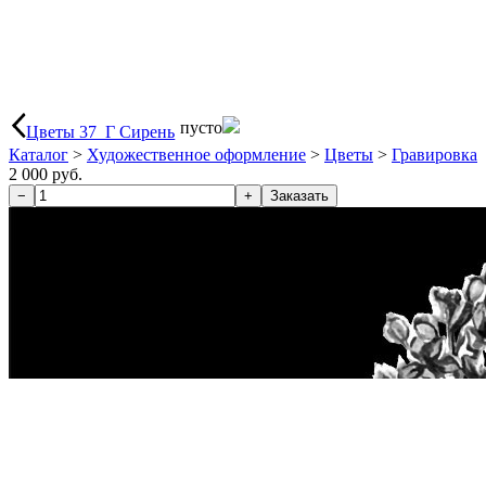
пусто
Цветы 37_Г Сирень
Каталог
>
Художественное оформление
>
Цветы
>
Гравировка
2 000 руб.