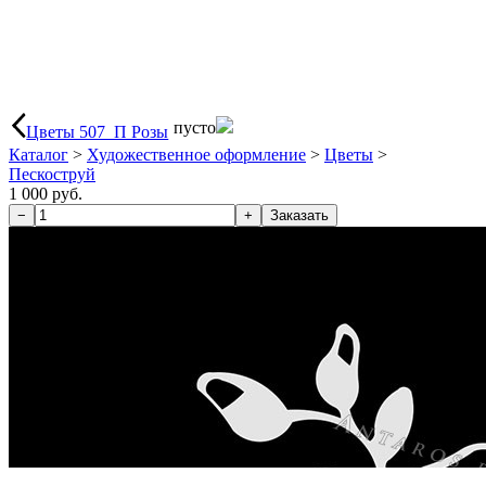
пусто
Цветы 507_П Розы
Каталог
>
Художественное оформление
>
Цветы
>
Пескоструй
1 000 руб.