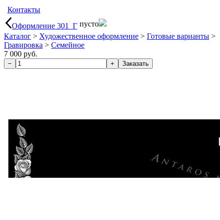
Контакты
пусто
Оформление 301_Г
Каталог
>
Художественное оформление
>
Готовые варианты
>
Гравировка
>
Семейное
7 000 руб.