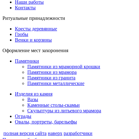
Наши работы
Контакты
Ритуальные принадлежности
Кресты деревянные
Гробы
Венки и корзины
Оформление мест захоронения
Памятники
Памятники из мраморной крошки
Памятники из мрамора
Памятники из гранита
Памятники металлические
Изделия из камня
Вазы
Каменные столы-скамьи
Скульптуры из литьевого мрамора
Ограды
Овалы, портреты, барельефы
полная версия сайта
наверх
разработчики