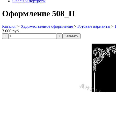
Овалы и портреты
Оформление 508_П
Каталог
>
Художественное оформление
>
Готовые варианты
>
3 000 руб.