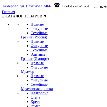
Кемерово, ул. Нахимова 246Б
+7-951-596-40-51
Главная
Ξ КАТАЛОГ ТОВАРОВ ▼
Прямые
Фигурные
Семейные
Гранит (Россия)
Прямые
Фигурные
Семейные
Элитные
Гранит (Импорт)
Прямые
Фигурные
Мрамор
Прямые
Фигурные
Семейные
Мраморная крошка
Надгробие
Стела
Крест
Рамка