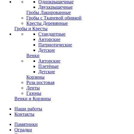
Однокрышечные
Двухкрышечные
Гробы Лакированные
Гробы с Тканевой обивкой
Кресты Деревянные
Гробы и Кресты
Стандартные
Авторские
Патриотические
Детские
Венки
Авторские
Плетёные
Детские
Корзины
Роза ростовая
Ленты
Газоны
Венки и Корзины
Наши работы
Контакты
Памятники
Оградки