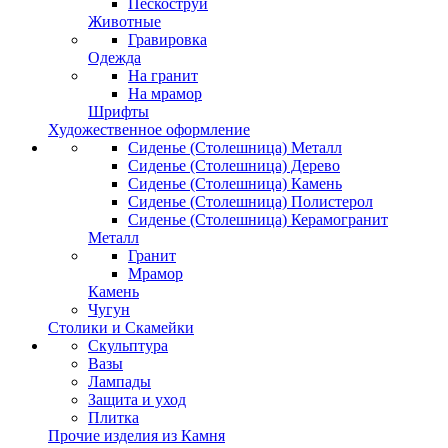
Пескоструй
Животные
Гравировка
Одежда
На гранит
На мрамор
Шрифты
Художественное оформление
Сиденье (Столешница) Металл
Сиденье (Столешница) Дерево
Сиденье (Столешница) Камень
Сиденье (Столешница) Полистерол
Сиденье (Столешница) Керамогранит
Металл
Гранит
Мрамор
Камень
Чугун
Столики и Скамейки
Скульптура
Вазы
Лампады
Защита и уход
Плитка
Прочие изделия из Камня