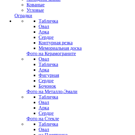
Кованые
Угловые
Оградки
Табличка
Овал
Арка
Сердце
Контурная резка
Мемориальная доска
Фото на Керамограните
Овал
Табличка
Арка
Фигурная
Сердце
Бочонок
Фото на Металло-Эмали
Табличка
Овал
Арка
Сердце
Фото на Стекле
Табличка
Овал
на Памятнике