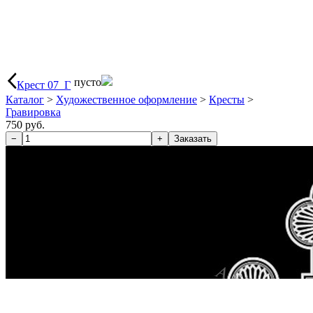
пусто
Крест 07_Г
Каталог
>
Художественное оформление
>
Кресты
>
Гравировка
750 руб.