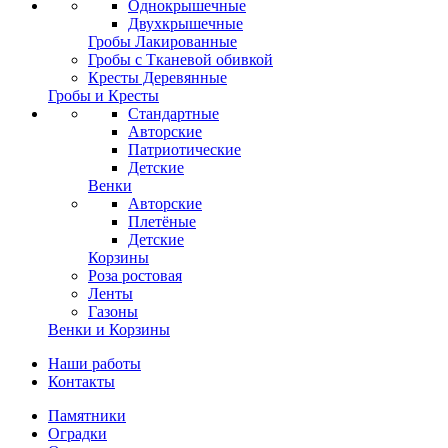
Однокрышечные
Двухкрышечные
Гробы Лакированные
Гробы с Тканевой обивкой
Кресты Деревянные
Гробы и Кресты
Стандартные
Авторские
Патриотические
Детские
Венки
Авторские
Плетёные
Детские
Корзины
Роза ростовая
Ленты
Газоны
Венки и Корзины
Наши работы
Контакты
Памятники
Оградки