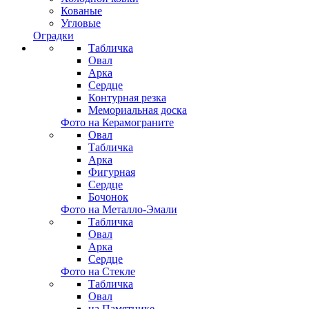
Кованые
Угловые
Оградки
Табличка
Овал
Арка
Сердце
Контурная резка
Мемориальная доска
Фото на Керамограните
Овал
Табличка
Арка
Фигурная
Сердце
Бочонок
Фото на Металло-Эмали
Табличка
Овал
Арка
Сердце
Фото на Стекле
Табличка
Овал
на Памятнике