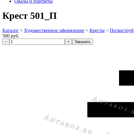
Овалы и портреты
Крест 501_П
Каталог
>
Художественное оформление
>
Кресты
>
Пескоструй
500 руб.