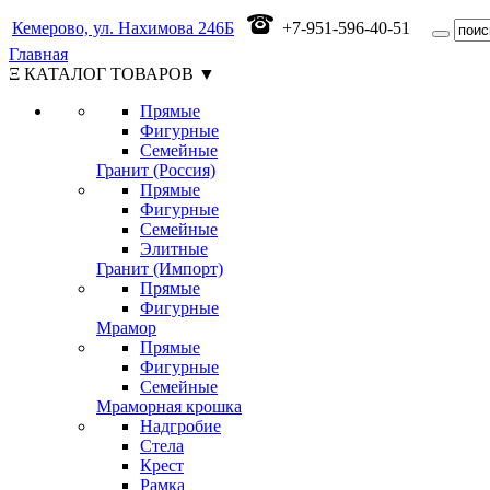
Кемерово, ул. Нахимова 246Б
+7-951-596-40-51
Главная
Ξ КАТАЛОГ ТОВАРОВ ▼
Прямые
Фигурные
Семейные
Гранит (Россия)
Прямые
Фигурные
Семейные
Элитные
Гранит (Импорт)
Прямые
Фигурные
Мрамор
Прямые
Фигурные
Семейные
Мраморная крошка
Надгробие
Стела
Крест
Рамка