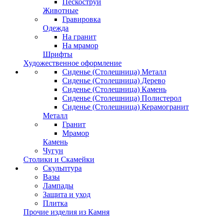
Пескоструй
Животные
Гравировка
Одежда
На гранит
На мрамор
Шрифты
Художественное оформление
Сиденье (Столешница) Металл
Сиденье (Столешница) Дерево
Сиденье (Столешница) Камень
Сиденье (Столешница) Полистерол
Сиденье (Столешница) Керамогранит
Металл
Гранит
Мрамор
Камень
Чугун
Столики и Скамейки
Скульптура
Вазы
Лампады
Защита и уход
Плитка
Прочие изделия из Камня