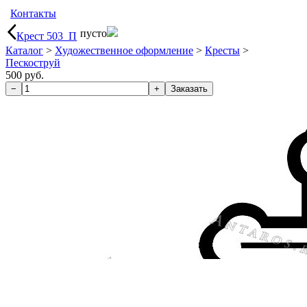
Контакты
пусто
Крест 503_П
Каталог
>
Художественное оформление
>
Кресты
>
Пескоструй
500 руб.