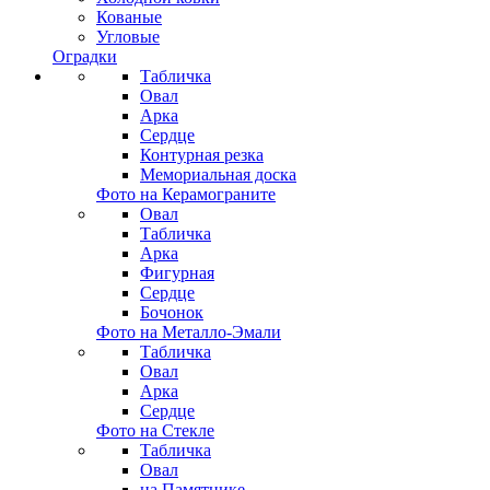
Кованые
Угловые
Оградки
Табличка
Овал
Арка
Сердце
Контурная резка
Мемориальная доска
Фото на Керамограните
Овал
Табличка
Арка
Фигурная
Сердце
Бочонок
Фото на Металло-Эмали
Табличка
Овал
Арка
Сердце
Фото на Стекле
Табличка
Овал
на Памятнике