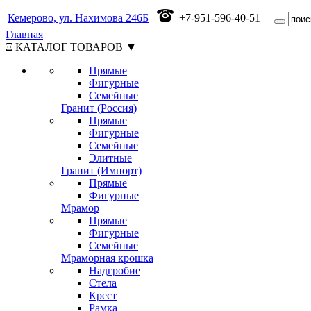
Кемерово, ул. Нахимова 246Б
+7-951-596-40-51
Главная
Ξ КАТАЛОГ ТОВАРОВ ▼
Прямые
Фигурные
Семейные
Гранит (Россия)
Прямые
Фигурные
Семейные
Элитные
Гранит (Импорт)
Прямые
Фигурные
Мрамор
Прямые
Фигурные
Семейные
Мраморная крошка
Надгробие
Стела
Крест
Рамка