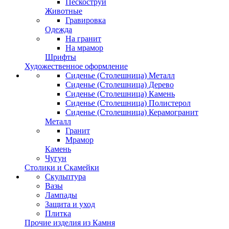
Пескоструй
Животные
Гравировка
Одежда
На гранит
На мрамор
Шрифты
Художественное оформление
Сиденье (Столешница) Металл
Сиденье (Столешница) Дерево
Сиденье (Столешница) Камень
Сиденье (Столешница) Полистерол
Сиденье (Столешница) Керамогранит
Металл
Гранит
Мрамор
Камень
Чугун
Столики и Скамейки
Скульптура
Вазы
Лампады
Защита и уход
Плитка
Прочие изделия из Камня