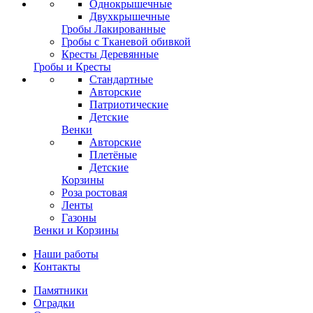
Однокрышечные
Двухкрышечные
Гробы Лакированные
Гробы с Тканевой обивкой
Кресты Деревянные
Гробы и Кресты
Стандартные
Авторские
Патриотические
Детские
Венки
Авторские
Плетёные
Детские
Корзины
Роза ростовая
Ленты
Газоны
Венки и Корзины
Наши работы
Контакты
Памятники
Оградки