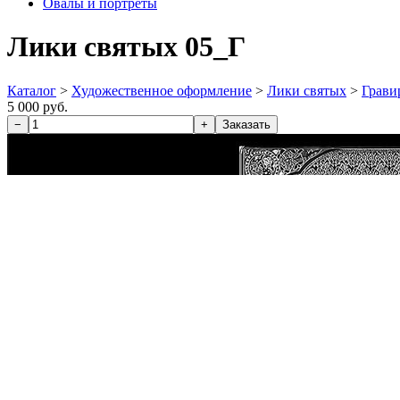
Овалы и портреты
Лики святых 05_Г
Каталог
>
Художественное оформление
>
Лики святых
>
Грави
5 000 руб.