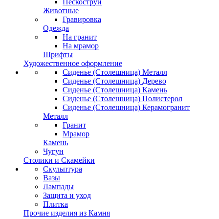
Пескоструй
Животные
Гравировка
Одежда
На гранит
На мрамор
Шрифты
Художественное оформление
Сиденье (Столешница) Металл
Сиденье (Столешница) Дерево
Сиденье (Столешница) Камень
Сиденье (Столешница) Полистерол
Сиденье (Столешница) Керамогранит
Металл
Гранит
Мрамор
Камень
Чугун
Столики и Скамейки
Скульптура
Вазы
Лампады
Защита и уход
Плитка
Прочие изделия из Камня