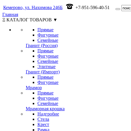
Кемерово, ул. Нахимова 246Б
+7-951-596-40-51
Главная
Ξ КАТАЛОГ ТОВАРОВ ▼
Прямые
Фигурные
Семейные
Гранит (Россия)
Прямые
Фигурные
Семейные
Элитные
Гранит (Импорт)
Прямые
Фигурные
Мрамор
Прямые
Фигурные
Семейные
Мраморная крошка
Надгробие
Стела
Крест
Рамка