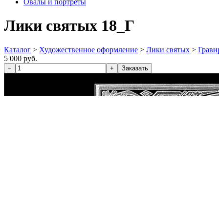
Овалы и портреты
Лики святых 18_Г
Каталог
>
Художественное оформление
>
Лики святых
>
Грави
5 000 руб.