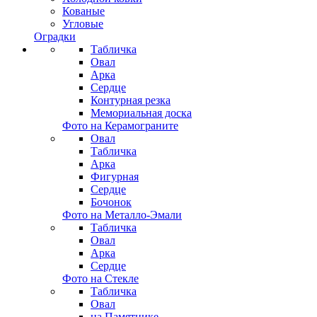
Кованые
Угловые
Оградки
Табличка
Овал
Арка
Сердце
Контурная резка
Мемориальная доска
Фото на Керамограните
Овал
Табличка
Арка
Фигурная
Сердце
Бочонок
Фото на Металло-Эмали
Табличка
Овал
Арка
Сердце
Фото на Стекле
Табличка
Овал
на Памятнике