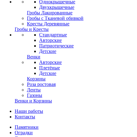
Однокрышечные
Двухкрышечные
Гробы Лакированные
Гробы с Тканевой обивкой
Кресты Деревянные
Гробы и Кресты
Стандартные
Авторские
Патриотические
Детские
Венки
Авторские
Плетёные
Детские
Корзины
Роза ростовая
Ленты
Газоны
Венки и Корзины
Наши работы
Контакты
Памятники
Оградки