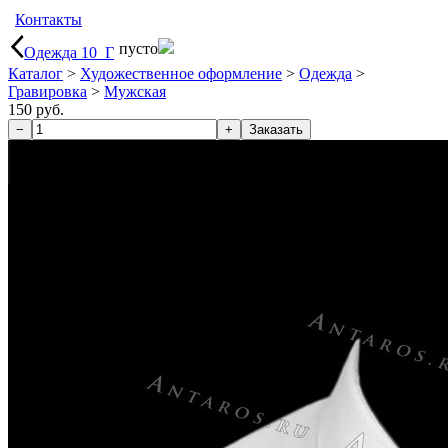
Контакты
пусто
Одежда 10_Г
Каталог
>
Художественное оформление
>
Одежда
>
Гравировка
>
Мужская
150 руб.