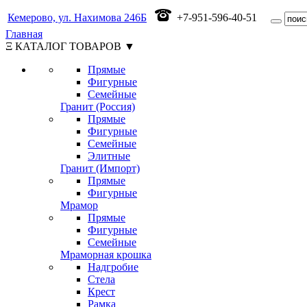
Кемерово, ул. Нахимова 246Б
+7-951-596-40-51
Главная
Ξ КАТАЛОГ ТОВАРОВ ▼
Прямые
Фигурные
Семейные
Гранит (Россия)
Прямые
Фигурные
Семейные
Элитные
Гранит (Импорт)
Прямые
Фигурные
Мрамор
Прямые
Фигурные
Семейные
Мраморная крошка
Надгробие
Стела
Крест
Рамка