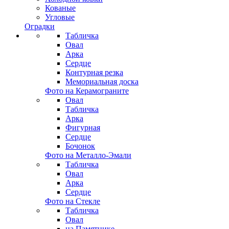
Кованые
Угловые
Оградки
Табличка
Овал
Арка
Сердце
Контурная резка
Мемориальная доска
Фото на Керамограните
Овал
Табличка
Арка
Фигурная
Сердце
Бочонок
Фото на Металло-Эмали
Табличка
Овал
Арка
Сердце
Фото на Стекле
Табличка
Овал
на Памятнике