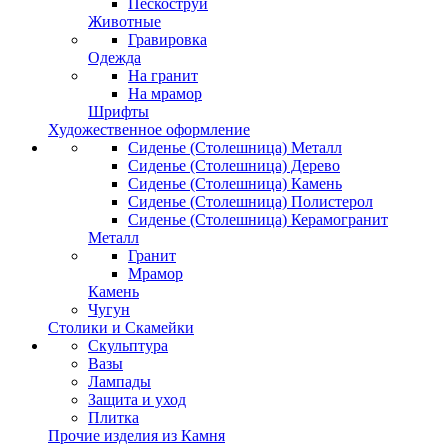
Пескоструй
Животные
Гравировка
Одежда
На гранит
На мрамор
Шрифты
Художественное оформление
Сиденье (Столешница) Металл
Сиденье (Столешница) Дерево
Сиденье (Столешница) Камень
Сиденье (Столешница) Полистерол
Сиденье (Столешница) Керамогранит
Металл
Гранит
Мрамор
Камень
Чугун
Столики и Скамейки
Скульптура
Вазы
Лампады
Защита и уход
Плитка
Прочие изделия из Камня