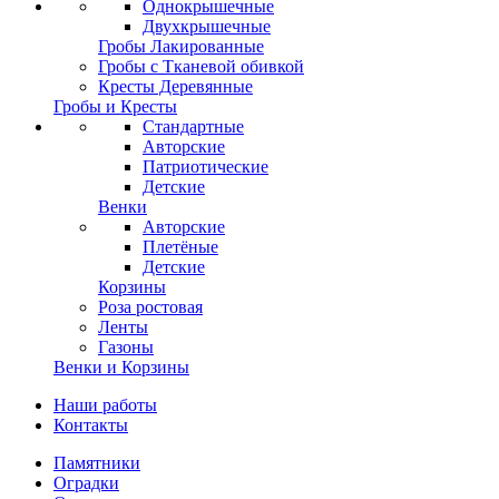
Однокрышечные
Двухкрышечные
Гробы Лакированные
Гробы с Тканевой обивкой
Кресты Деревянные
Гробы и Кресты
Стандартные
Авторские
Патриотические
Детские
Венки
Авторские
Плетёные
Детские
Корзины
Роза ростовая
Ленты
Газоны
Венки и Корзины
Наши работы
Контакты
Памятники
Оградки