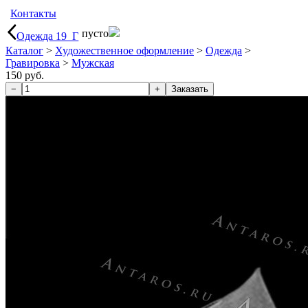
Контакты
пусто
Одежда 19_Г
Каталог
>
Художественное оформление
>
Одежда
>
Гравировка
>
Мужская
150 руб.