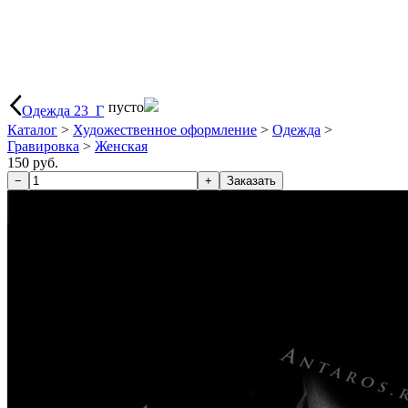
пусто
Одежда 23_Г
Каталог
>
Художественное оформление
>
Одежда
>
Гравировка
>
Женская
150 руб.