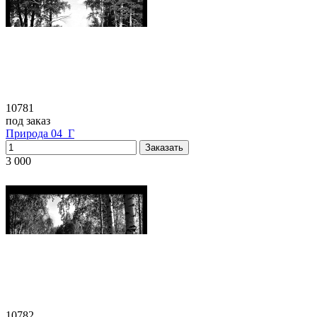
10781
под заказ
Природа 04_Г
3 000
10782