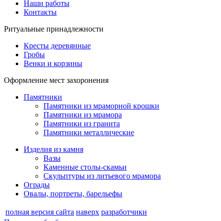
Наши работы
Контакты
Ритуальные принадлежности
Кресты деревянные
Гробы
Венки и корзины
Оформление мест захоронения
Памятники
Памятники из мраморной крошки
Памятники из мрамора
Памятники из гранита
Памятники металлические
Изделия из камня
Вазы
Каменные столы-скамьи
Скульптуры из литьевого мрамора
Ограды
Овалы, портреты, барельефы
полная версия сайта
наверх
разработчики