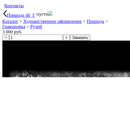
Контакты
пусто
Природа 40_Г
Каталог
>
Художественное оформление
>
Природа
>
Гравировка
>
Ручей
3 000 руб.