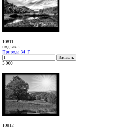
10811
под заказ
Природа 34_Г
3 000
10812