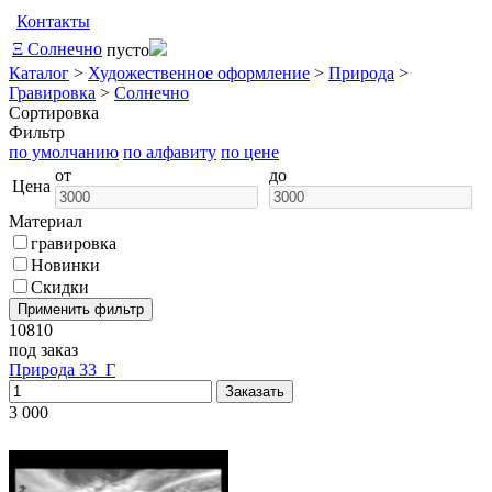
Контакты
Ξ
Солнечно
пусто
Каталог
>
Художественное оформление
>
Природа
>
Гравировка
>
Солнечно
Сортировка
Фильтр
по умолчанию
по алфавиту
по цене
от
до
Цена
Материал
гравировка
Новинки
Скидки
10810
под заказ
Природа 33_Г
3 000