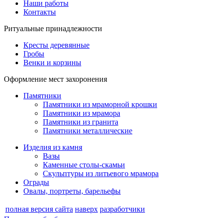
Наши работы
Контакты
Ритуальные принадлежности
Кресты деревянные
Гробы
Венки и корзины
Оформление мест захоронения
Памятники
Памятники из мраморной крошки
Памятники из мрамора
Памятники из гранита
Памятники металлические
Изделия из камня
Вазы
Каменные столы-скамьи
Скульптуры из литьевого мрамора
Ограды
Овалы, портреты, барельефы
полная версия сайта
наверх
разработчики