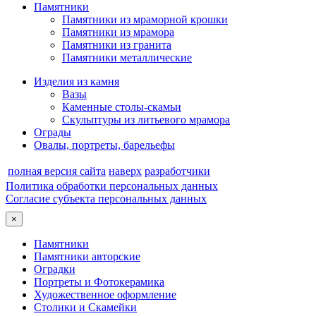
Памятники
Памятники из мраморной крошки
Памятники из мрамора
Памятники из гранита
Памятники металлические
Изделия из камня
Вазы
Каменные столы-скамьи
Скульптуры из литьевого мрамора
Ограды
Овалы, портреты, барельефы
полная версия сайта
наверх
разработчики
Политика обработки персональных данных
Согласие субъекта персональных данных
×
Памятники
Памятники авторские
Оградки
Портреты и Фотокерамика
Художественное оформление
Столики и Скамейки