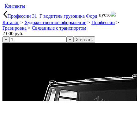
Контакты
пусто
Профессии 31_Г водитель грузовика Форд
Каталог
>
Художественное оформление
>
Профессии
>
Гравировка
>
Связанные с транспортом
2 000 руб.