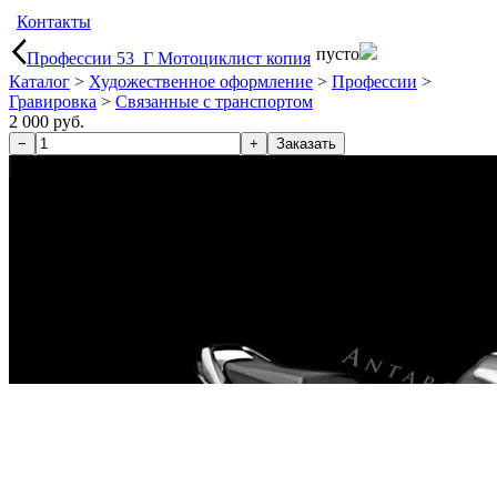
Контакты
пусто
Профессии 53_Г Мотоциклист копия
Каталог
>
Художественное оформление
>
Профессии
>
Гравировка
>
Связанные с транспортом
2 000 руб.