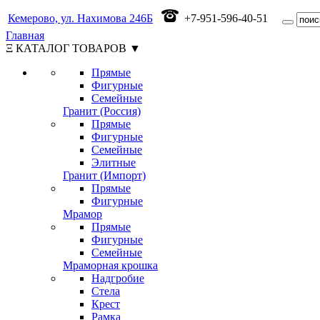
Кемерово, ул. Нахимова 246Б
+7-951-596-40-51
Главная
Ξ КАТАЛОГ ТОВАРОВ ▼
Прямые
Фигурные
Семейные
Гранит (Россия)
Прямые
Фигурные
Семейные
Элитные
Гранит (Импорт)
Прямые
Фигурные
Мрамор
Прямые
Фигурные
Семейные
Мраморная крошка
Надгробие
Стела
Крест
Рамка