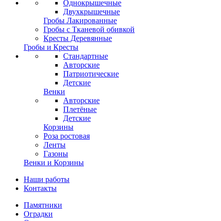
Однокрышечные
Двухкрышечные
Гробы Лакированные
Гробы с Тканевой обивкой
Кресты Деревянные
Гробы и Кресты
Стандартные
Авторские
Патриотические
Детские
Венки
Авторские
Плетёные
Детские
Корзины
Роза ростовая
Ленты
Газоны
Венки и Корзины
Наши работы
Контакты
Памятники
Оградки