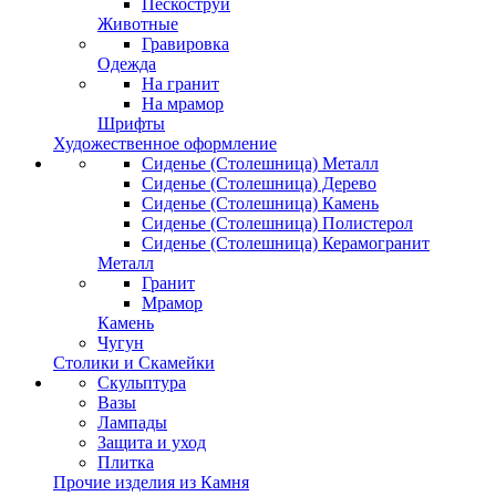
Пескоструй
Животные
Гравировка
Одежда
На гранит
На мрамор
Шрифты
Художественное оформление
Сиденье (Столешница) Металл
Сиденье (Столешница) Дерево
Сиденье (Столешница) Камень
Сиденье (Столешница) Полистерол
Сиденье (Столешница) Керамогранит
Металл
Гранит
Мрамор
Камень
Чугун
Столики и Скамейки
Скульптура
Вазы
Лампады
Защита и уход
Плитка
Прочие изделия из Камня