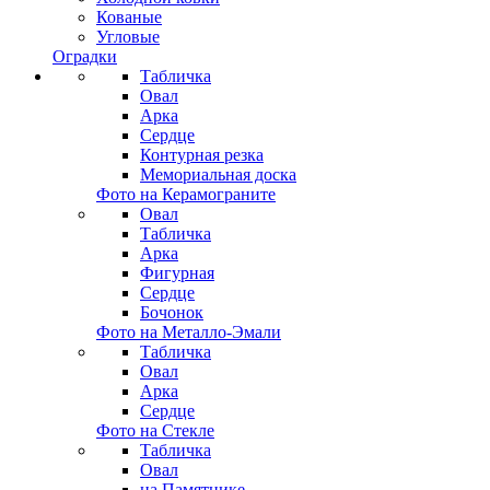
Кованые
Угловые
Оградки
Табличка
Овал
Арка
Сердце
Контурная резка
Мемориальная доска
Фото на Керамограните
Овал
Табличка
Арка
Фигурная
Сердце
Бочонок
Фото на Металло-Эмали
Табличка
Овал
Арка
Сердце
Фото на Стекле
Табличка
Овал
на Памятнике