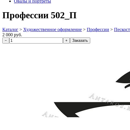
Овалы и портреты
Профессии 502_П
Каталог
>
Художественное оформление
>
Профессии
>
Пескос
2 000 руб.