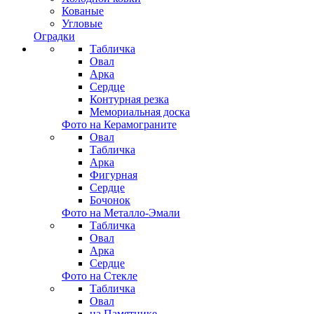
Кованые
Угловые
Оградки
Табличка
Овал
Арка
Сердце
Контурная резка
Мемориальная доска
Фото на Керамограните
Овал
Табличка
Арка
Фигурная
Сердце
Бочонок
Фото на Металло-Эмали
Табличка
Овал
Арка
Сердце
Фото на Стекле
Табличка
Овал
на Памятнике