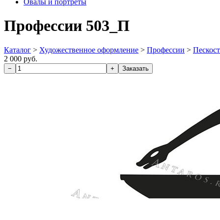
Овалы и портреты
Профессии 503_П
Каталог
>
Художественное оформление
>
Профессии
>
Пескос
2 000 руб.