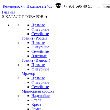
Кемерово, ул. Нахимова 246Б
+7-951-596-40-51
Главная
Ξ КАТАЛОГ ТОВАРОВ ▼
Прямые
Фигурные
Семейные
Гранит (Россия)
Прямые
Фигурные
Семейные
Элитные
Гранит (Импорт)
Прямые
Фигурные
Мрамор
Прямые
Фигурные
Семейные
Мраморная крошка
Надгробие
Стела
Крест
Рамка