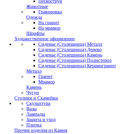
Пескоструй
Животные
Гравировка
Одежда
На гранит
На мрамор
Шрифты
Художественное оформление
Сиденье (Столешница) Металл
Сиденье (Столешница) Дерево
Сиденье (Столешница) Камень
Сиденье (Столешница) Полистерол
Сиденье (Столешница) Керамогранит
Металл
Гранит
Мрамор
Камень
Чугун
Столики и Скамейки
Скульптура
Вазы
Лампады
Защита и уход
Плитка
Прочие изделия из Камня