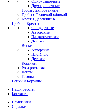
Однокрышечные
Двухкрышечные
Гробы Лакированные
Гробы с Тканевой обивкой
Кресты Деревянные
Гробы и Кресты
Стандартные
Авторские
Патриотические
Детские
Венки
Авторские
Плетёные
Детские
Корзины
Роза ростовая
Ленты
Газоны
Венки и Корзины
Наши работы
Контакты
Памятники
Оградки