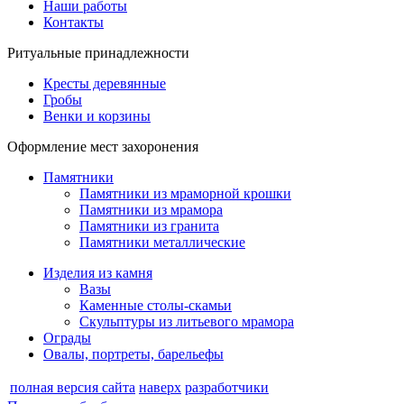
Наши работы
Контакты
Ритуальные принадлежности
Кресты деревянные
Гробы
Венки и корзины
Оформление мест захоронения
Памятники
Памятники из мраморной крошки
Памятники из мрамора
Памятники из гранита
Памятники металлические
Изделия из камня
Вазы
Каменные столы-скамьи
Скульптуры из литьевого мрамора
Ограды
Овалы, портреты, барельефы
полная версия сайта
наверх
разработчики