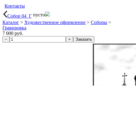
Контакты
пусто
Собор 04_Г
Каталог
>
Художественное оформление
>
Соборы
>
Гравировка
7 000 руб.