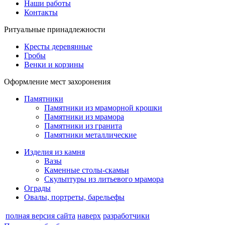
Наши работы
Контакты
Ритуальные принадлежности
Кресты деревянные
Гробы
Венки и корзины
Оформление мест захоронения
Памятники
Памятники из мраморной крошки
Памятники из мрамора
Памятники из гранита
Памятники металлические
Изделия из камня
Вазы
Каменные столы-скамьи
Скульптуры из литьевого мрамора
Ограды
Овалы, портреты, барельефы
полная версия сайта
наверх
разработчики