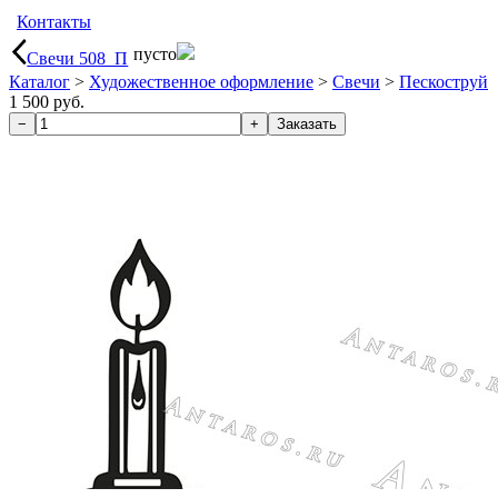
Контакты
пусто
Свечи 508_П
Каталог
>
Художественное оформление
>
Свечи
>
Пескоструй
1 500 руб.