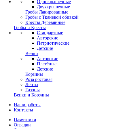
Однокрышечные
Двухкрышечные
Гробы Лакированные
Гробы с Тканевой обивкой
Кресты Деревянные
Гробы и Кресты
Стандартные
Авторские
Патриотические
Детские
Венки
Авторские
Плетёные
Детские
Корзины
Роза ростовая
Ленты
Газоны
Венки и Корзины
Наши работы
Контакты
Памятники
Оградки