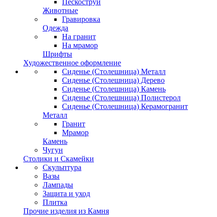
Пескоструй
Животные
Гравировка
Одежда
На гранит
На мрамор
Шрифты
Художественное оформление
Сиденье (Столешница) Металл
Сиденье (Столешница) Дерево
Сиденье (Столешница) Камень
Сиденье (Столешница) Полистерол
Сиденье (Столешница) Керамогранит
Металл
Гранит
Мрамор
Камень
Чугун
Столики и Скамейки
Скульптура
Вазы
Лампады
Защита и уход
Плитка
Прочие изделия из Камня