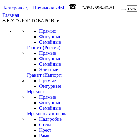
Кемерово, ул. Нахимова 246Б
+7-951-596-40-51
Главная
Ξ КАТАЛОГ ТОВАРОВ ▼
Прямые
Фигурные
Семейные
Гранит (Россия)
Прямые
Фигурные
Семейные
Элитные
Гранит (Импорт)
Прямые
Фигурные
Мрамор
Прямые
Фигурные
Семейные
Мраморная крошка
Надгробие
Стела
Крест
Рамка