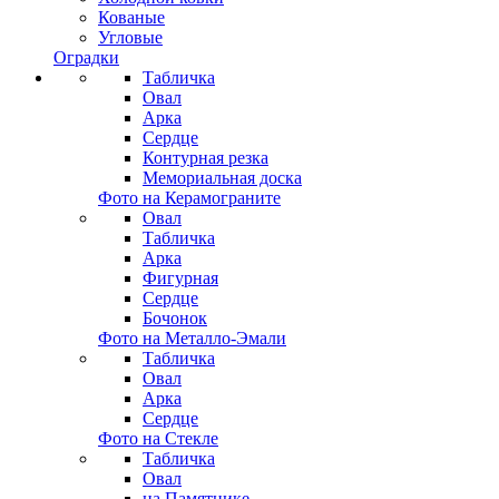
Кованые
Угловые
Оградки
Табличка
Овал
Арка
Сердце
Контурная резка
Мемориальная доска
Фото на Керамограните
Овал
Табличка
Арка
Фигурная
Сердце
Бочонок
Фото на Металло-Эмали
Табличка
Овал
Арка
Сердце
Фото на Стекле
Табличка
Овал
на Памятнике