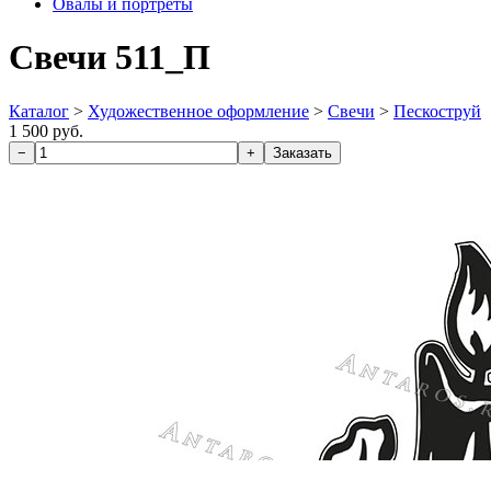
Овалы и портреты
Свечи 511_П
Каталог
>
Художественное оформление
>
Свечи
>
Пескоструй
1 500 руб.