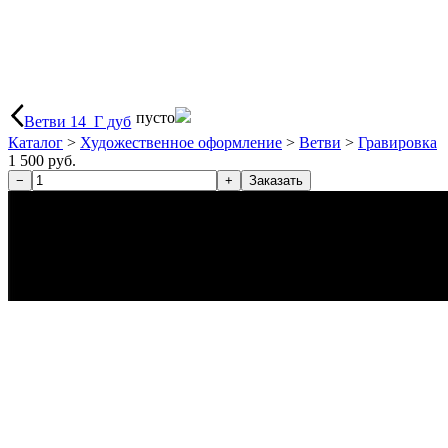
пусто
Ветви 14_Г дуб
Каталог
>
Художественное оформление
>
Ветви
>
Гравировка
1 500 руб.