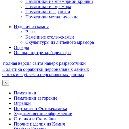
Памятники из мраморной крошки
Памятники из мрамора
Памятники из гранита
Памятники металлические
Изделия из камня
Вазы
Каменные столы-скамьи
Скульптуры из литьевого мрамора
Ограды
Овалы, портреты, барельефы
полная версия сайта
наверх
разработчики
Политика обработки персональных данных
Согласие субъекта персональных данных
×
Памятники
Памятники авторские
Оградки
Портреты и Фотокерамика
Художественное оформление
Столики и Скамейки
Прочие изделия из Камня