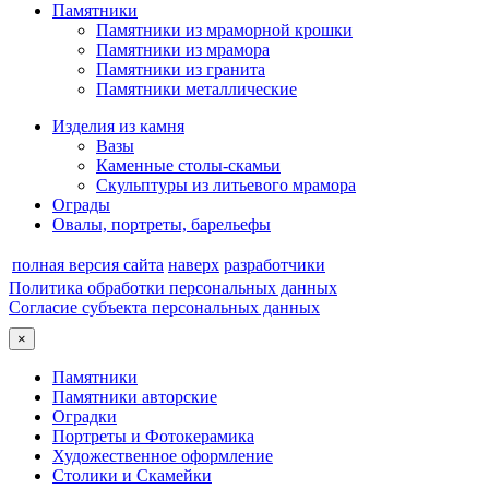
Памятники
Памятники из мраморной крошки
Памятники из мрамора
Памятники из гранита
Памятники металлические
Изделия из камня
Вазы
Каменные столы-скамьи
Скульптуры из литьевого мрамора
Ограды
Овалы, портреты, барельефы
полная версия сайта
наверх
разработчики
Политика обработки персональных данных
Согласие субъекта персональных данных
×
Памятники
Памятники авторские
Оградки
Портреты и Фотокерамика
Художественное оформление
Столики и Скамейки