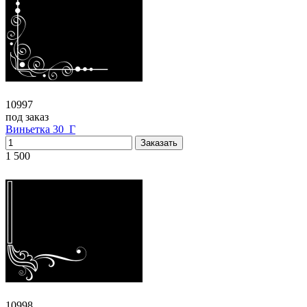
10997
под заказ
Виньетка 30_Г
1 500
10998