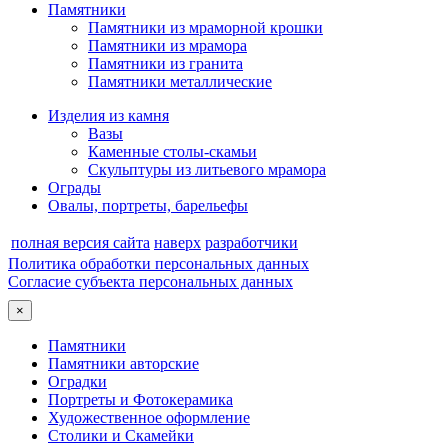
Памятники
Памятники из мраморной крошки
Памятники из мрамора
Памятники из гранита
Памятники металлические
Изделия из камня
Вазы
Каменные столы-скамьи
Скульптуры из литьевого мрамора
Ограды
Овалы, портреты, барельефы
полная версия сайта
наверх
разработчики
Политика обработки персональных данных
Согласие субъекта персональных данных
×
Памятники
Памятники авторские
Оградки
Портреты и Фотокерамика
Художественное оформление
Столики и Скамейки