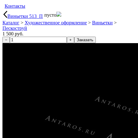
Контакты
пусто
Виньетки 513_П
Каталог
>
Художественное оформление
>
Виньетки
>
Пескоструй
1 500 руб.