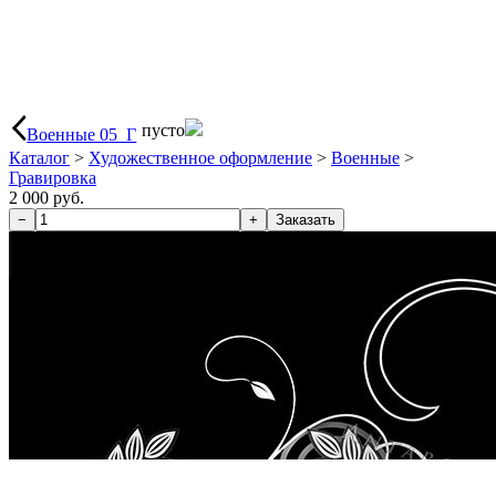
пусто
Военные 05_Г
Каталог
>
Художественное оформление
>
Военные
>
Гравировка
2 000 руб.