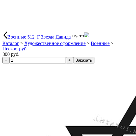
пусто
Военные 512_Г Звезда Давида
Каталог
>
Художественное оформление
>
Военные
>
Пескоструй
800 руб.