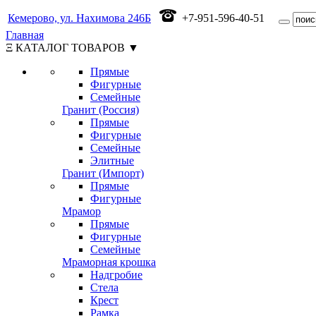
Кемерово, ул. Нахимова 246Б
+7-951-596-40-51
Главная
Ξ КАТАЛОГ ТОВАРОВ ▼
Прямые
Фигурные
Семейные
Гранит (Россия)
Прямые
Фигурные
Семейные
Элитные
Гранит (Импорт)
Прямые
Фигурные
Мрамор
Прямые
Фигурные
Семейные
Мраморная крошка
Надгробие
Стела
Крест
Рамка