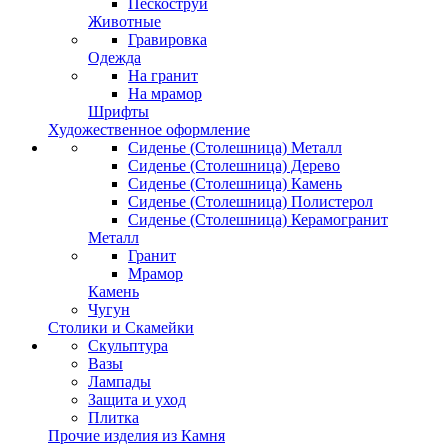
Пескоструй
Животные
Гравировка
Одежда
На гранит
На мрамор
Шрифты
Художественное оформление
Сиденье (Столешница) Металл
Сиденье (Столешница) Дерево
Сиденье (Столешница) Камень
Сиденье (Столешница) Полистерол
Сиденье (Столешница) Керамогранит
Металл
Гранит
Мрамор
Камень
Чугун
Столики и Скамейки
Скульптура
Вазы
Лампады
Защита и уход
Плитка
Прочие изделия из Камня