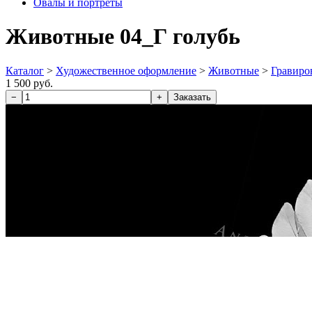
Овалы и портреты
Животные 04_Г голубь
Каталог
>
Художественное оформление
>
Животные
>
Гравиро
1 500 руб.