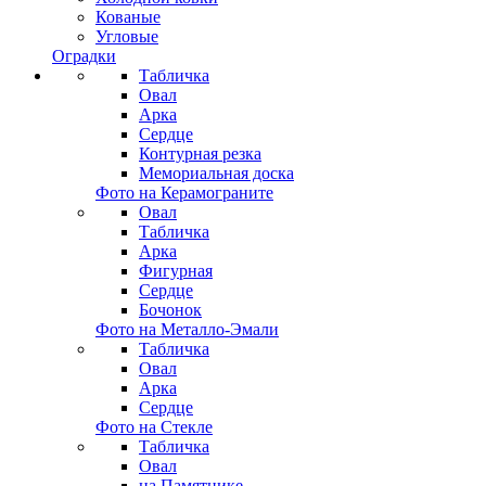
Кованые
Угловые
Оградки
Табличка
Овал
Арка
Сердце
Контурная резка
Мемориальная доска
Фото на Керамограните
Овал
Табличка
Арка
Фигурная
Сердце
Бочонок
Фото на Металло-Эмали
Табличка
Овал
Арка
Сердце
Фото на Стекле
Табличка
Овал
на Памятнике