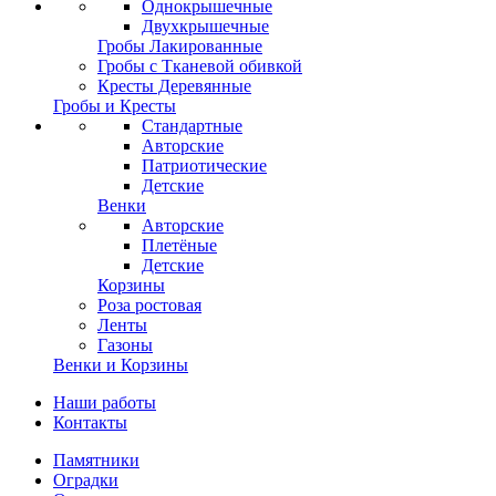
Однокрышечные
Двухкрышечные
Гробы Лакированные
Гробы с Тканевой обивкой
Кресты Деревянные
Гробы и Кресты
Стандартные
Авторские
Патриотические
Детские
Венки
Авторские
Плетёные
Детские
Корзины
Роза ростовая
Ленты
Газоны
Венки и Корзины
Наши работы
Контакты
Памятники
Оградки